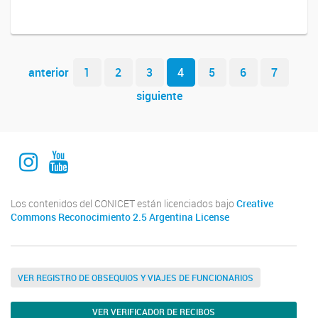
Navegador de artículos
anterior
1
2
3
4
5
6
7
siguiente
Instagram Institucional
Youtube Comuniación INALI
Los contenidos del CONICET están licenciados bajo
Creative
Commons Reconocimiento 2.5 Argentina License
VER REGISTRO DE OBSEQUIOS Y VIAJES DE FUNCIONARIOS
VER VERIFICADOR DE RECIBOS