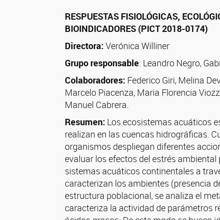
RESPUESTAS FISIOLÓGICAS, ECOLÓG
BIOINDICADORES (PICT 2018-0174)
Directora:
Verónica Williner
Grupo responsable
: Leandro Negro, Gabr
Colaboradores:
Federico Giri, Melina Dev
Marcelo Piacenza, Maria Florencia Viozzi
Manuel Cabrera.
Resumen:
Los ecosistemas acuáticos es
realizan en las cuencas hidrográficas. 
organismos despliegan diferentes accione
evaluar los efectos del estrés ambiental 
sistemas acuáticos continentales a trav
caracterizan los ambientes (presencia de a
estructura poblacional, se analiza el me
caracteriza la actividad de parámetros re
ácidos grasos. De este modo se busca ide