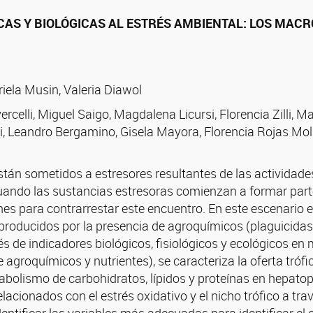
ICAS Y BIOLÓGICAS AL ESTRÉS AMBIENTAL: LOS MA
iela Musin, Valeria Diawol
ercelli, Miguel Saigo, Magdalena Licursi, Florencia Zilli, M
, Leandro Bergamino, Gisela Mayora, Florencia Rojas Moli
tán sometidos a estresores resultantes de las actividades
Cuando las sustancias estresoras comienzan a formar part
s para contrarrestar este encuentro. En este escenario el
producidos por la presencia de agroquímicos (plaguicidas y
és de indicadores biológicos, fisiológicos y ecológicos 
groquímicos y nutrientes), se caracteriza la oferta trófica 
tabolismo de carbohidratos, lípidos y proteínas en hepat
lacionados con el estrés oxidativo y el nicho trófico a tra
ntificar las variables más adecuadas para identificar el 