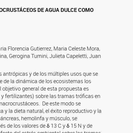
CROCRUSTÁCEOS DE AGUA DULCE COMO
aria Florencia Gutierrez, Maria Celeste Mora,
na, Gerogina Tumini, Julieta Capeletti, Juan
 antrópicas y de los múltiples usos que se
e de la dinámica de los ecosistemas los
 objetivo general de esta propuesta es
 fertilizantes) sobre las tramas tróficas en
en macrocrustáceos. De este modo se
y la dieta natural, el éxito reproductivo y la
opáncreas, hemolinfa y músculo, se
vés de los valores de δ 13 C y δ 15 N y de
efecto del estrés ambiental sobre las tramas