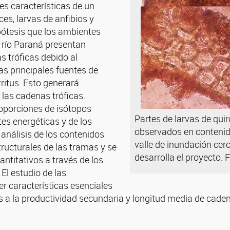
es características de un
es, larvas de anfibios y
ótesis que los ambientes
el río Paraná presentan
s tróficas debido al
as principales fuentes de
ritus. Esto generará
e las cadenas tróficas.
oporciones de isótopos
Partes de larvas de qui
tes energéticas y de los
observados en conteni
análisis de los contenidos
valle de inundación cer
ructurales de las tramas y se
desarrolla el proyecto. 
ntitativos a través de los
 El estudio de las
r características esenciales
es a la productividad secundaria y longitud media de cad