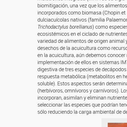
biomitigación, una vez que los alimentos
incorporados como biomasa (Chopin et a
dulciacuícolas nativos (familia Palaemo
Trichodactylus borellianus
) como especies
ecosistémicos en el ciclado de nutrien
variedad de alimentos de origen animal y
desechos de la acuicultura como recurso 
en la acuicultura, aún debemos conocer 
implementación de ellos en sistemas IMTA
digestiva de tres especies de decápodos de
respuesta metabólica (metabolitos en hem
soluble). Estos aspectos serán determina
(herbívoros, omnívoros y carnívoros). L
incorporan, asimilan y eliminan nutrient
seleccionar las especies que podrían te
sólo reduciendo la carga ambiental de d