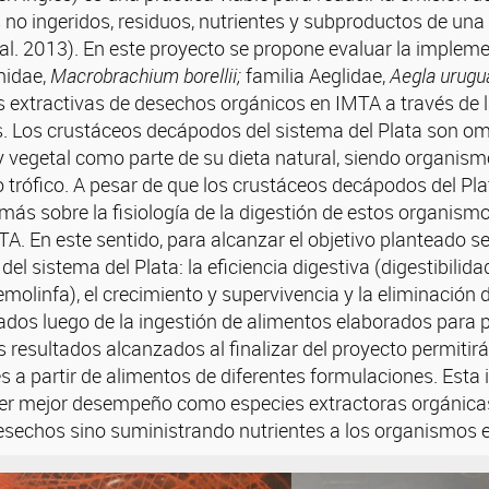
 no ingeridos, residuos, nutrientes y subproductos de una
l. 2013). En este proyecto se propone evaluar la imple
nidae,
Macrobrachium borellii;
familia Aeglidae,
Aegla urugu
 extractivas de desechos orgánicos en IMTA a través de 
tes. Los crustáceos decápodos del sistema del Plata son 
 vegetal como parte de su dieta natural, siendo organism
trófico. A pesar de que los crustáceos decápodos del Plat
más sobre la fisiología de la digestión de estos organism
. En este sentido, para alcanzar el objetivo planteado s
l sistema del Plata: la eficiencia digestiva (digestibilida
olinfa), el crecimiento y supervivencia y la eliminación 
dos luego de la ingestión de alimentos elaborados para p
os resultados alcanzados al finalizar del proyecto permi
es a partir de alimentos de diferentes formulaciones. Est
ner mejor desempeño como especies extractoras orgánicas 
esechos sino suministrando nutrientes a los organismos e