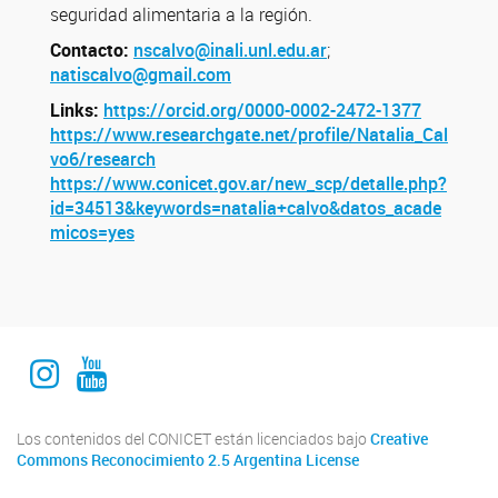
seguridad alimentaria a la región.
Contacto:
nscalvo@inali.unl.edu.ar
;
natiscalvo@gmail.com
Links:
https://orcid.org/0000-0002-2472-1377
https://www.researchgate.net/profile/Natalia_Cal
vo6/research
https://www.conicet.gov.ar/new_scp/detalle.php?
id=34513&keywords=natalia+calvo&datos_acade
micos=yes
Instagram Institucional
Youtube Comuniación INALI
Los contenidos del CONICET están licenciados bajo
Creative
Commons Reconocimiento 2.5 Argentina License