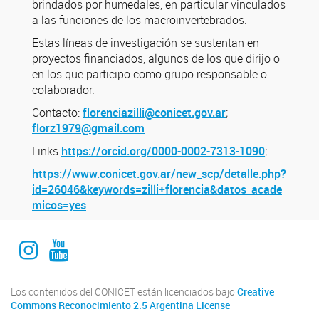
brindados por humedales, en particular vinculados
a las funciones de los macroinvertebrados.
Estas líneas de investigación se sustentan en
proyectos financiados, algunos de los que dirijo o
en los que participo como grupo responsable o
colaborador.
Contacto:
florenciazilli@conicet.gov.ar
;
florz1979@gmail.com
Links
https://orcid.org/0000-0002-7313-1090
;
https://www.conicet.gov.ar/new_scp/detalle.php?
id=26046&keywords=zilli+florencia&datos_acade
micos=yes
Instagram Institucional
Youtube Comuniación INALI
Los contenidos del CONICET están licenciados bajo
Creative
Commons Reconocimiento 2.5 Argentina License