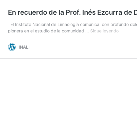
En recuerdo de la Prof. Inés Ezcurra de
El Instituto Nacional de Limnología comunica, con profundo dolor
En
pionera en el estudio de la comunidad …
Sigue leyendo
recuerdo
de
INALI
la
Prof.
Inés
Ezcurra
de
Drago